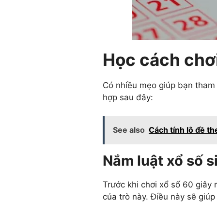
Học cách chơi
Có nhiều mẹo giúp bạn tham g
hợp sau đây:
See also
Cách tính lô đề th
Nắm luật xổ số s
Trước khi chơi xổ số 60 giây 
của trò này. Điều này sẽ giúp