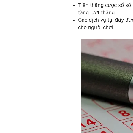
Tiền thắng cược xổ số 
tặng lượt thắng.
Các dịch vụ tại đây đượ
cho người chơi.