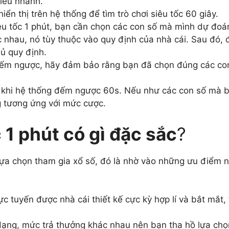
siêu nhanh.
ển thị trên hệ thống để tìm trò chơi siêu tốc 60 giây.
iêu tốc 1 phút, bạn cần chọn các con số mà mình dự đoá
 nhau, nó tùy thuộc vào quy định của nhà cái. Sau đó, 
hủ quy định.
 đếm ngược, hãy đảm bảo rằng bạn đã chọn đúng các c
 khi hệ thống đếm ngược 60s. Nếu như các con số mà b
g tương ứng với mức cược.
 1 phút có gì đặc sắc
?
ựa chọn tham gia xổ số, đó là nhờ vào những ưu điểm n
ực tuyến được nhà cái thiết kế cực kỳ hợp lí và bắt mắt,
dạng, mức trả thưởng khác nhau nên bạn tha hồ lựa chọ