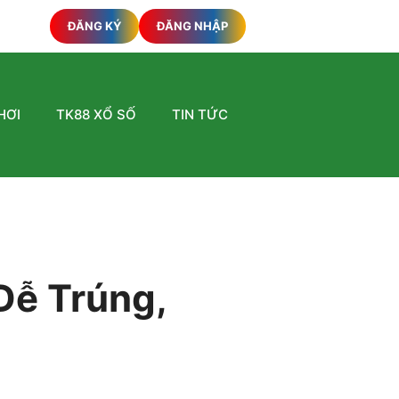
ĐĂNG KÝ
ĐĂNG NHẬP
HƠI
TK88 XỔ SỐ
TIN TỨC
Dễ Trúng,