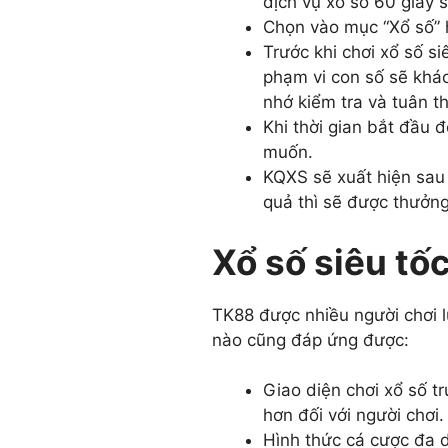
dịch vụ xổ số 60 giây 
Chọn vào mục “Xổ số” hi
Trước khi chơi xổ số s
phạm vi con số sẽ khác
nhớ kiểm tra và tuân t
Khi thời gian bắt đầu
muốn.
KQXS sẽ xuất hiện sau
quả thì sẽ được thưởn
Xổ số siêu tốc
TK88 được nhiều người chơi l
nào cũng đáp ứng được:
Giao diện chơi xổ số tr
hơn đối với người chơi.
Hình thức cá cược đa 