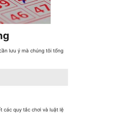
ng
cần lưu ý mà chúng tôi tổng
 các quy tắc chơi và luật lệ