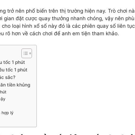
àng trở nên phổ biến trên thị trường hiện nay. Trò chơi
thời gian đặt cược quay thưởng nhanh chóng, vậy nên phù 
o loại hình xổ số này đó là các phiên quay số liên tục,
iệu rõ hơn về cách chơi để anh em tiện tham khảo.
u tốc 1 phút
êu tốc 1 phút
đặc sắc?
 ăn tiền khủng
phút
cậy
 hợp lý