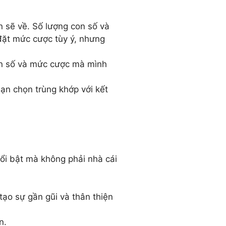
n sẽ về. Số lượng con số và
đặt mức cược tùy ý, nhưng
on số và mức cược mà mình
ạn chọn trùng khớp với kết
ổi bật mà không phải nhà cái
 tạo sự gần gũi và thân thiện
n.