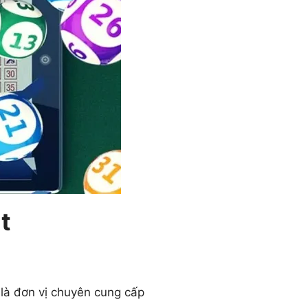
t
 là đơn vị chuyên cung cấp