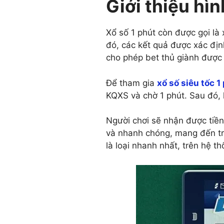
Giới thiệu hìn
Xổ số 1 phút còn được gọi là 
đó, các kết quả được xác địn
cho phép bet thủ giành được 
Để tham gia
xổ số siêu tốc 1
KQXS và chờ 1 phút. Sau đó, 
Người chơi sẽ nhận được tiền
và nhanh chóng, mang đến trả
là loại nhanh nhất, trên hệ 