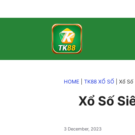
Skip
to
content
HOME
|
TK88 XỔ SỐ
|
Xổ Số 
Xổ Số Si
3 December, 2023