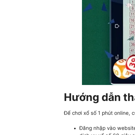
Hướng dẫn tha
Để chơi xổ số 1 phút online,
Đăng nhập vào website 