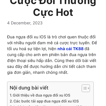
Cược Đổi Thưởng
Cực Hot
4 December, 2023
Đua ngựa đổi xu IOS là trò chơi quen thuộc đối
với nhiều người đam mê cá cược trực tuyến. Để
tối ưu hoá sự tiện lợi, hiện
nhà cái TK88
đã
cung cấp cho anh em phiên bản đua ngựa trên
điện thoại siêu hấp dẫn. Cùng theo dõi bài viết
sau đây để được hướng dẫn chi tiết cách tham
gia đơn giản, nhanh chóng nhất.
Nội dung bài viết
Giới thiệu về đua ngựa đổi xu IOS
Các bước tải app đua ngựa đổi xu IOS