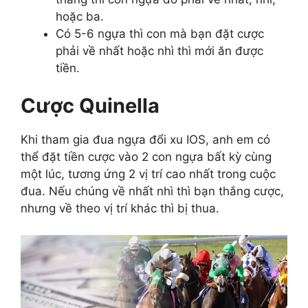
hoặc ba.
Có 5-6 ngựa thì con mà bạn đặt cược
phải về nhất hoặc nhì thì mới ăn được
tiền.
Cược Quinella
Khi tham gia đua ngựa đổi xu IOS, anh em có
thể đặt tiền cược vào 2 con ngựa bất kỳ cùng
một lúc, tương ứng 2 vị trí cao nhất trong cuộc
đua. Nếu chúng về nhất nhì thì bạn thắng cược,
nhưng về theo vị trí khác thì bị thua.