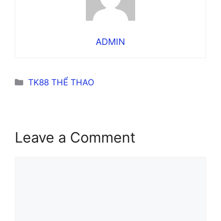
ADMIN
Categories
TK88 THỂ THAO
Leave a Comment
Comment