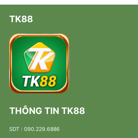
TK88
THÔNG TIN TK88
SDT : 090.229.6886