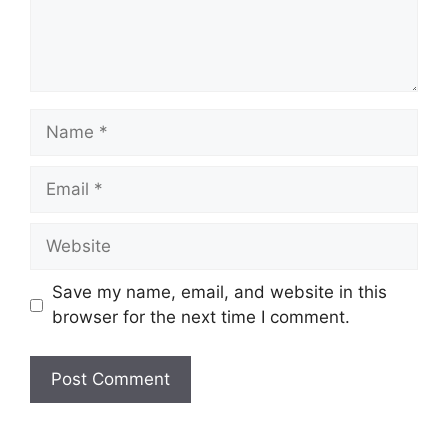
Name
Email
Website
Save my name, email, and website in this
browser for the next time I comment.