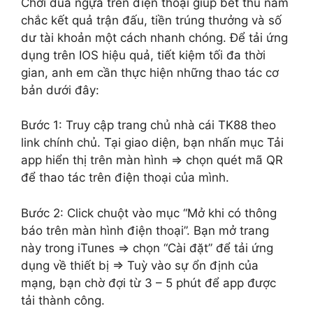
Chơi đua ngựa trên điện thoại giúp bet thủ nắm
chắc kết quả trận đấu, tiền trúng thưởng và số
dư tài khoản một cách nhanh chóng. Để tải ứng
dụng trên IOS hiệu quả, tiết kiệm tối đa thời
gian, anh em cần thực hiện những thao tác cơ
bản dưới đây:
Bước 1: Truy cập trang chủ nhà cái TK88 theo
link chính chủ. Tại giao diện, bạn nhấn mục Tải
app hiển thị trên màn hình => chọn quét mã QR
để thao tác trên điện thoại của mình.
Bước 2: Click chuột vào mục “Mở khi có thông
báo trên màn hình điện thoại”. Bạn mở trang
này trong iTunes => chọn “Cài đặt” để tải ứng
dụng về thiết bị => Tuỳ vào sự ổn định của
mạng, bạn chờ đợi từ 3 – 5 phút để app được
tải thành công.