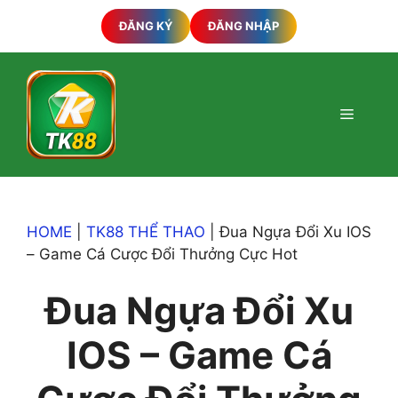
Skip
ĐĂNG KÝ
ĐĂNG NHẬP
to
content
Menu
HOME
|
TK88 THỂ THAO
|
Đua Ngựa Đổi Xu IOS
– Game Cá Cược Đổi Thưởng Cực Hot
Đua Ngựa Đổi Xu
IOS – Game Cá